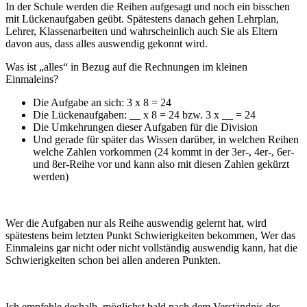
In der Schule werden die Reihen aufgesagt und noch ein bisschen
mit Lückenaufgaben geübt. Spätestens danach gehen Lehrplan,
Lehrer, Klassenarbeiten und wahrscheinlich auch Sie als Eltern
davon aus, dass alles auswendig gekonnt wird.
Was ist „alles“ in Bezug auf die Rechnungen im kleinen
Einmaleins?
Die Aufgabe an sich: 3 x 8 = 24
Die Lückenaufgaben: __ x 8 = 24 bzw. 3 x __ = 24
Die Umkehrungen dieser Aufgaben für die Division
Und gerade für später das Wissen darüber, in welchen Reihen
welche Zahlen vorkommen (24 kommt in der 3er-, 4er-, 6er-
und 8er-Reihe vor und kann also mit diesen Zahlen gekürzt
werden)
Wer die Aufgaben nur als Reihe auswendig gelernt hat, wird
spätestens beim letzten Punkt Schwierigkeiten bekommen, Wer das
Einmaleins gar nicht oder nicht vollständig auswendig kann, hat die
Schwierigkeiten schon bei allen anderen Punkten.
Ich empfehle deshalb, möglichst bald nach dem Verständnis des