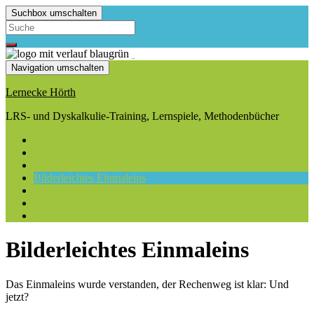
Suchbox umschalten
Navigation umschalten
Lernecke Hörth
LRS- und Dyskalkulie-Training, Lernspiele, Methodenbücher
Willkommen
LRS- und Dyskalkulie-Training
Lernspiele
Bilderleichtes Einmaleins
Würfelbildmethode
Über mich
Kontakt
Bilderleichtes Einmaleins
Das Einmaleins wurde verstanden, der Rechenweg ist klar: Und
jetzt?